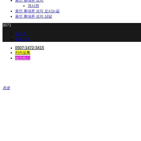
용인 휴대폰 성지
게시판
용인 휴대폰 성지 오시는길
용인 휴대폰 성지 상담
3071
로그인
회원가입
0507-1472-3415
카카오톡
예약하기
위로