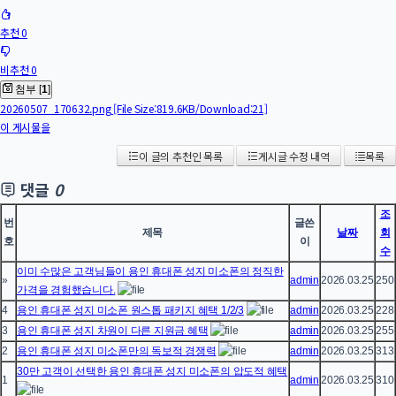
추천 0
비추천 0
첨부 [
1
]
20260507_170632.png
[File Size:819.6KB/Download:21]
이 게시물을
이 글의 추천인 목록
게시글 수정 내역
목록
댓글
0
조
번
글쓴
제목
날짜
회
호
이
수
이미 수많은 고객님들이 용인 휴대폰 성지 미소폰의 정직한
»
admin
2026.03.25
250
가격을 경험했습니다.
4
용인 휴대폰 성지 미소폰 원스톱 패키지 혜택 1/2/3
admin
2026.03.25
228
3
용인 휴대폰 성지 차원이 다른 지원금 혜택
admin
2026.03.25
255
2
용인 휴대폰 성지 미소폰만의 독보적 경쟁력
admin
2026.03.25
313
30만 고객이 선택한 용인 휴대폰 성지 미소폰의 압도적 혜택
1
admin
2026.03.25
310